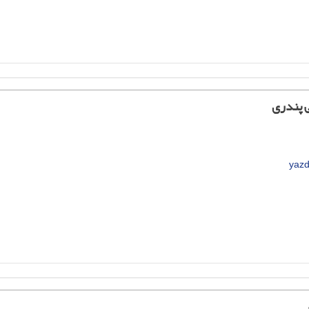
ی پندری
yazd