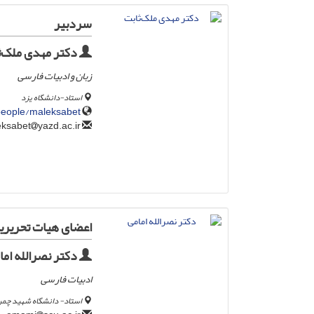
سردبیر
دکتر مهدی ملک‌ث
زبان و ادبیات فارسی
استاد-دانشگاه یزد
/people/maleksabet
yazd.ac.ir
mmaleeksabet
اعضای هیات تحریری
دکتر نصرالله اما
ادبیات فارسی
استاد- دانشگاه شهید چمرا