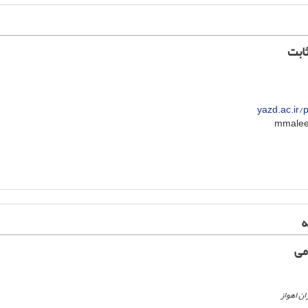
ابت
yazd.ac.ir
ه
می
ن اهواز