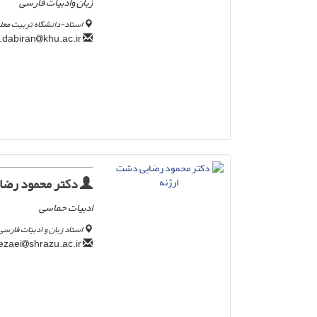
زبان وادبیات فارسی
استاد-دانشگاه تربیت معل
khu.ac.ir
h.dabiran
دکتر محمود رضا
ادبیات حماسی
استاد زبان و ادبیّات فارس
shrazu.ac.ir
mrezaei