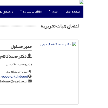
صفحه اصلی
مرور
اطلاعات نشریه
راهنمای ن
اعضای هیات تحریریه
مدیر مسئول
دکتر محمدکاظم 
زبان و ادبیات فارسی
استاد - دانشگاه یزد
ir/people/kahdouei
yazd.ac.ir
kahdouei