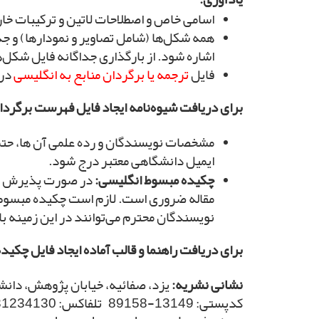
اسامی خاص و اصطلاحات لاتین و ترکیبات خار
همه شکل‌ها (شامل تصاویر و نمودارها) و جدو
اشاره شود. از بارگذاری جداگانه فایل شکل‌
فایل
ترجمه یا برگردان منابع به انگلیسی
در 
برای دریافت شیوه‌نامه ایجاد فایل فهرست برگردا
مشخصات نویسندگان و رده علمی آن ها، حتما
ایمیل دانشگاهی معتبر درج شود.
چکیده مبسوط انگلیسی:
در صورت پذیرش مقا
مقاله ضروری است. لازم است چکیده مبسوط 
نویسندگان محترم می‌توانند در این زمینه با
برای دریافت راهنما و قالب آماده ایجاد فایل چکی
نشانی نشریه:
کدپستی: 13149-89158 تلفاکس: 31234130-035