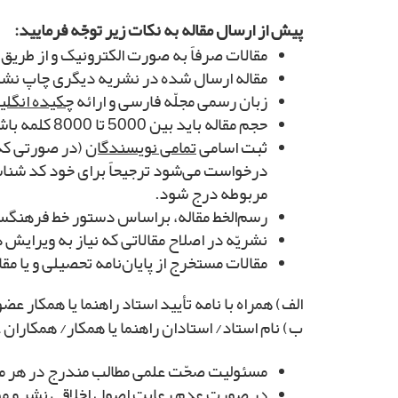
پیش از ارسال مقاله به نکات زیر توجّه فرمایید:
مقالات صرفاً به صورت الکترونیک و از طریق نشانی http://kavoshnameh.yazd.ac.ir
مقاله ارسال ­شده در نشریه دیگری چاپ نشد
زبان رسمی مجلّه فارسی و ارائه
چکیده انگل
حجم مقاله باید بین 5000 تا 8000 کلمه باشد و مجلّه از پذیرش مقالات بیش از 8000 کلمه معذور است.
ثبت اسامی
تمامی نویسندگان
(در صورتی که 
درخواست می‌شود ترجیحاً برای خود کد شناسه
مربوطه درج شود.
رسم‌الخط مقاله، بر‌اساس دستور خط فرهنگستا
نشریّه در اصلاح مقالاتی که نیاز به ویرایش
مقالات مستخرج از پایان‌نامه تحصیلی و یا مق
الف) همراه با نامه تأیید استاد راهنما یا همکار ع
ب) نام استاد/ استادان راهنما یا همکار/ همکاران
مسئولیت صحّت علمی مطالب مندرج در هر مق
در صورت عدم رعایت اصول اخلاقی نشر و موا