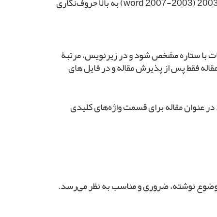
مقاله با قلم B Lotus 13 روی صفحه به اندازه A4 با گذاشتن دو سانتیمتر حاشیه در اطراف و در محیط ورد 2007 یا 2003 (word 2007-2003) به بالا حروف‌نگاری
بات با ستاره مشخص شود و در زیرنویس، مرتبۀ
قاله فقط پس از پذیرش مقاله و در فایل های
ه‌های موجود در عنوان مقاله برای قسمت واژه‌های کلیدی
ح موضوع نوشته، ضروری و مناسب به نظر می‌رسد.