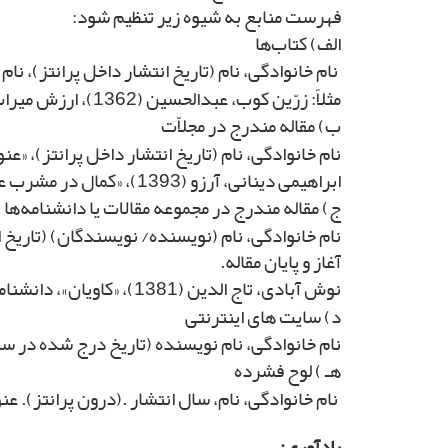
فهرست منابع به شیوه زیر تنظیم شود:
الف) کتاب‌ها
نام خانوادگی، نام (تاریخ انتشار داخل پرانتز)، نا
مثلاً: زرّین کوب، عبدالحسین (1362)، ارزش میراث صوفیّه، چاپ سوم، تهران، انتشارات امیرکبیر.
ب) مقاله مندرج در مجلاّت
نام خانوادگی، نام (تاریخ انتشار داخل پرانتز)، «عن
ابراهیمی دینانی، آرزو (1393)، «کمال در مشرب عرفانی عزیزالدین نسفی»، کاوش نامه زبان و ادبیّات فارسی، دوره 12، شماره 27، صص103 ـ 146.
ج) مقاله مندرج در مجموعه مقالات یا دانشنامه‌ها
نام خانوادگی‏، نام (نویسنده/ نویسندگان) (تاریخ 
آغاز و پایان مقاله.
نوش آبادی، تاج الدین (1381)، «کاویان»، دانشنامه ادب فارسی، به سرپرستی حسن انوشه، چاپ دوم، تهران: وزارت فرهنگ و ارشاد اسلامی، جلد 3، ص 820.
د) سایت های اینترنتی
نام خانوادگی، نام نویسنده (تاریخ درج شده در سرآ
هـ ) لوح فشرده
نام خانوادگی، نام، سال انتشار .(درون پرانتز). عن
یادآوری: