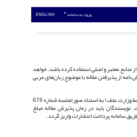
ورود به سامانه
ENGLISH
و روش تحقیق علمی را رعایت ­کرده و از منابع معتبر و اصلی استفاده­ کرده باشد، خواهد
ش‌نامه از پذیرفتن مقاله با موضوع زبان‌های عربی
با عنایت به مفاد «آیین‌نامه تعیین هزینه پردازش مقاله در نشریات علمی دسترسی باز» (مصوّب 1400/02/01 توسط وزارت عتف) به استناد صورتجلسه شماره 676
ورّخ 1400/02/28) هزینه مصوّب پردازش مقاله در نشریه 350000 تومان است. نویسندگان باید در زمان پذیرش مقاله مبلغ