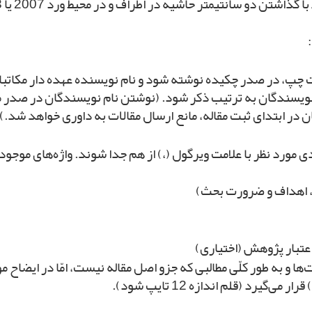
مت چپ، در صدر چکیده نوشته شود و نام نویسنده عهده ‌دار مکات
 نویسندگان به ترتیب ذکر شود. (نوشتن نام نویسندگان در صدر م
 در ابتدای ثبت مقاله، مانع ارسال مقالات به داوری خواهد شد.)
3 تا 5 واژه)؛ واژه‌های کلیدی مورد نظر با علامت ویرگول (،) از هم جدا شوند. واژ
‌ها و به طور کلّی مطالبی که جزو اصل مقاله نیست، امّا در ایضا
گیرد (قلم اندازه 12 تایپ شود).