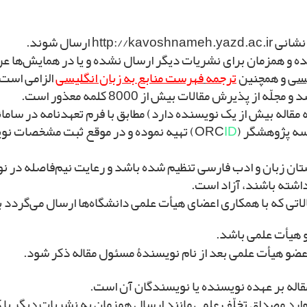
 ارسال شوند.
ه و همزمان برای نشریات دیگر ارسال­ نشده و یا در همایش‌ها 
یسی
و همچنین
ترجمه
فهرست منابع به زبان انگلیسی
الزامی است.
مقاله بیش از یک نویسنده دارد) مطابق با فرم تعهدنامه در ساما
 پژوهشگر (ORC
ID
) تهیه نموده و در موقع ثبت مشخصات نو
ن زبان و ادب فارسی تنظیم شده ­باشد و رعایت نیم­‌فاصله در نوش
 داشته باشند، آزاد است.
الاتی که با همکاری اعضای هیأت علمی دانشگاه‌ها ارسال می‌گردد ب
ضو هیأت علمی باشد.
 عضو هیأت علمی بعد از نام نویسندۀ مسئول مقاله ذکر شود.
اله بر عهده نویسنده یا نویسندگان آن است.
رد مصداق تخلّف علمی مانند ارسال همزمان به نشریات دیگر یا 