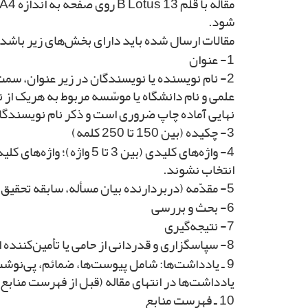
شود.
مقالات ارسال شده باید دارای بخش‌­های زیر باشد:
1- عنوان
2- نام نویسنده یا نویسندگان در زیر عنوان، س
علمی و نام دانشگاه یا موسّسه مربوط به هریک از
نهایی آماده چاپ ضروری است و ذکر نام نویسندگان
3- چکیده (بین 150 تا 250 کلمه)
4- واژه‌های کلیدی (بین 
انتخاب نشوند.
5- مقدّمه (دربردارنده بیان مسأله، سابقه تحقیق، اهداف و ضرورت بحث)
6- بحث و بررسی
7- نتیجه‌گیری
8- سپاسگزاری و قدردانی از حامی یا تأمین‌کننده اعتبار پژوهش (اختیاری)
9 ـ یادداشت‌ها: شامل پیوست‌ها، ضمائم، پی‌نوشت
یادداشت‌ها در انتهای مقاله (قبل از فهرست منابع) قرار می­‌
10 ـ فهرست منابع