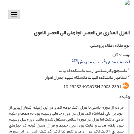
Toggle
vigation
الغزل العذری من العصر الجاهلی الی العصر الاموی
نوع مقاله : مقاله پژوهشی
نویسندگان
2
1
قدیمه احمدیان
خیریه عچرش
1
دانشجوی کارشناسی ارشد دانشکده ادبیات
2
استادیار دانشکده الهیات دانشگاه شهید چمران اهواز
10.29252/KAVOSH.2008.2391
چکیده
مردم از دوره جاهلی با غزل آشنا بوده ­اند و در این زمینه اشعار زیبایی از
خود بر جاى گذاشته ­اند. غزل در دوره جاهلی وسیله بود نه هدف و جنبه
مادی داشت اما غزل در دوره اسلامی مستقل شد و مانند دوره قبل وسیله
نبود بلکه هدف و غایت بود. دین جدید و قرآن همان گونه که چیزهای
بسیاری را تحت تأثیر قرار داد، بر شعر نیز تأثیر گذاشت. شعر، در این دوره،