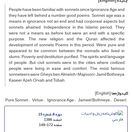
چکیده
[English]
People have been familiar with sonnets since Ignorance Age and
they have left behind a number good poems. Sonnet age was a
means in ignorance not an end and had corporeal aspects but
sonnets ahained. Independence in the Islamic period. They
were not a means as before but were an end with a specific
purpose. The new religion and the Quran affected the
development of sonnets, Poems in this period. Were pure and
appeared to be common between the nomads who lived in
slums. Poverty and destitution purified. The spirits and language
of people .But civil sonnets were to the cities where civilized
people were living in ease and comfort. The most famous
sonneteers were Gheys ben Almeloh (Majnoon), Jamil Bothneya,
Kaseer Azeh, Orvah, and Tobah.
کلیدواژه‌ها
[English]
Pure Sonnet
Virtue
Ignorance Age
Jameel Bothneye
Desert
دوره 8، شماره 15
اسفند 1386
صفحه
149-172