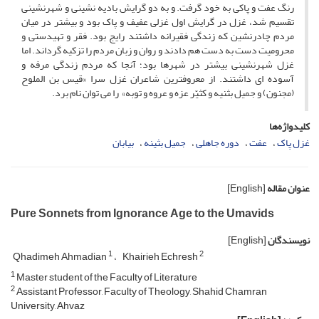
رنگ عفت و پاکی به خود گرفت. و به دو گرایش بادیه نشینی و شهرنشینی
تقسیم شد، غزل در گرایش اول غزلی عفیف و پاک بود و بیشتر در میان
مردم چادرنشین که زندگی فقیرانه داشتند رایج بود. فقر و تهیدستی و
محرومیت دست به دست هم دادند و روان و زبان مردم را تزکیه گرداند. اما
غزل شهرنشینی بیشتر در شهرها بود؛ آنجا که مردم زندگی مرفه و
آسوده­ ای داشتند. از معروفترین شاعران غزل سرا «قیس بن الملوح
(مجنون) و جمیل بثنیه و کثیّر عزه و عروه و توبه» را می­ توان نام برد.
کلیدواژه‌ها
غزل پاک
عفت
دوره جاهلی
جمیل بثینه
بیابان
عنوان مقاله
[English]
Pure Sonnets from Ignorance Age to the Umavids
نویسندگان
[English]
1
2
Qhadimeh Ahmadian
Khairieh Echresh
1
Master student of the Faculty of Literature
2
Assistant Professor, Faculty of Theology, Shahid Chamran
University, Ahvaz