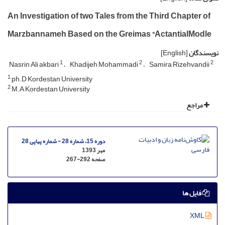
An Investigation of two Tales from the Third Chapter of
Marzbannameh Based on the Greimas “ActantialModle
نویسندگان
[English]
1
2
2
Nasrin Ali akbari
Khadijeh Mohammadi
Samira Rizehvandii
1
ph.D Kordestan University
2
M.A Kordestan University
مراجع
دوره 15، شماره 28 - شماره پیاپی 28
مهر 1393
صفحه
267-292
فایل ها
XML