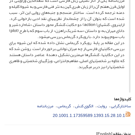
مرزبان­نامه یکی از آثار تمثیلی زبان فارسی است که سعدالدین وراوینی در
اوایل قرن هفتم آن را از زبان طبری کهن به نثر فنی فارسی و به شیوة کلیله و
دمنه ترجمه کرده است. ساختار منسجم و جنبه‌های روایی این اثر، سبب
شده است که بتوان آن را از چشم­انداز نظریه­های نقد ادبی بازخوانی کرد.
ازاینروی، کنش­های( action) دو حکایت کنشگر محور داستان «شاه اردشیر و
دانای مهران به» و داستان «سه شریک راهزن» از باب سوم که با طرح (plot)
باب سوم پیوند دارد، با رویکرد گریماس بررسی می­شود.
در این مقاله بر پایة رویکرد گریماس نشان داده شده که این شیوه برای
بررسی حکایت­های فارسی از چه میزان توانایی برخوردار است. روشن شد که
در این حکایت­ها، کنشگرها مهمترین تشکیل دهندة عناصر داستان هستند
که علاوه بر شخصیّت­های اصلی، مفاهیم انتزاعی، ویژگی­های شخصیّتی و ظاهری
شخصیّت­ها را نیز دربر می­گیرند.
کلیدواژه‌ها
ساختارگرایی
روایت
الگوی کنش
گریماس
مرزبان­نامه
20.1001.1.17359589.1393.15.28.10.1
عنوان مقاله
[English]