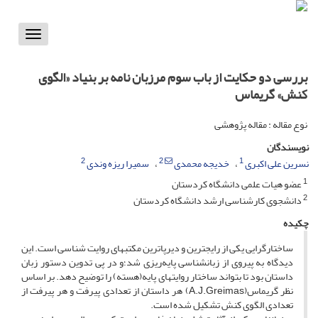
Toggle
vigation
بررسی دو حکایت از باب سوم مرزبان نامه بر بنیاد «الگوی
کنش» گریماس
نوع مقاله : مقاله پژوهشی
نویسندگان
2
2
1
نسرین علی اکبری
خدیجه محمدی
سمیرا ریزه وندی
1
عضو هیات علمی دانشگاه کردستان
2
دانشجوی کارشناسی ارشد دانشگاه کردستان
چکیده
ساختارگرایی یکی از رایج­ترین و دیرپاترین مکتب­های روایت شناسی است. این
دیدگاه به پیروی از زبانشناسی پایه‌ریزی شد؛و در پی تدوین دستور زبان
داستان بود تا بتواند ساختار روایت­های پایه(هسته) را توضیح دهد. بر اساس
نظر گریماس(A.J.Greimas) هر داستان از تعدادی پی­رفت و هر پی­رفت از
تعدادی الگوی کنش تشکیل شده است.