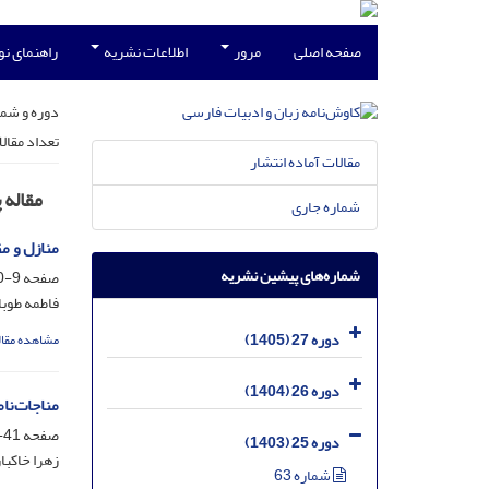
صفحه اصلی
مرور
اطلاعات نشریه
راهنمای ن
دوره و شما
تعداد مقال
مقالات آماده انتشار
مقاله
شماره جاری
منازل و م
شماره‌های پیشین نشریه
صفحه
9-40
فاطمه طوب
دوره 27 (1405)
مشاهده مقال
دوره 26 (1404)
مناجات‌نا
صفحه
41-72
دوره 25 (1403)
زهرا خاکبا
شماره 63