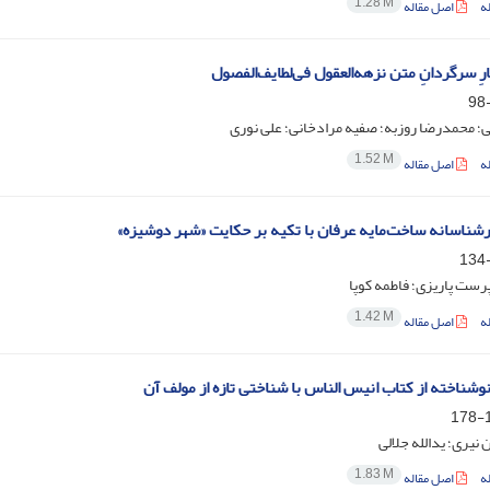
1.28 M
ه
اصل مقاله
رِ سرگردانِ متن نزهه‌العقول فی‌لطایف‌الفصول
ی؛ محمدرضا روزبه؛ صفیه مرادخانی؛ علی نوری
1.52 M
ه
اصل مقاله
ارشناسانه ساخت‌مایه عرفان با تکیه بر حکایت «شهر دوشیزه»
رست پاریزی؛ فاطمه کوپا
1.42 M
ه
اصل مقاله
وشناخته از کتاب انیس الناس با شناختی تازه از مولف آن
1
 نیری؛ یدالله جلالی
1.83 M
ه
اصل مقاله