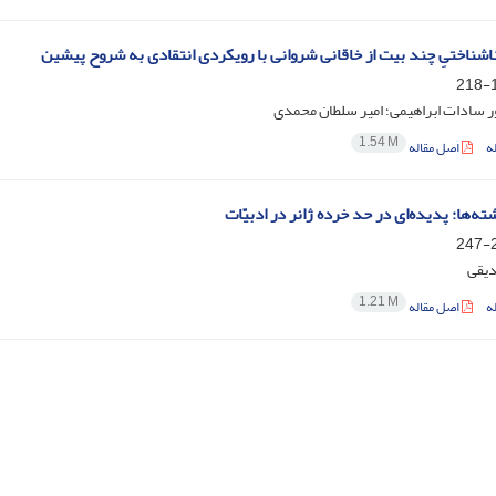
اشناختیِ چند بیت از خاقانی شروانی با رویکردی انتقادی به شروح پیشین
1
 سادات ابراهیمی؛ امیر سلطان محمدی
1.54 M
ه
اصل مقاله
ه‌ها: پدیده‌ای در حد خرده ژانر در ادبیّات
2
یقی
1.21 M
ه
اصل مقاله