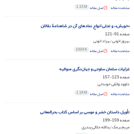
1.15 M
مشاهده مقاله
اصل مقاله
«خویش»، و تجلی انواعِ نماد‌های آن در شاهنامۀ نقالان
صفحه
91-121
بهروز اتونی؛ بهزاد اتونی
1004 K
مشاهده مقاله
اصل مقاله
غزلیات سلمان ساوجی و جهان‌نگری صوفیه
صفحه
123-157
داوود واثقی خوندابی
1.18 M
مشاهده مقاله
اصل مقاله
تأویل داستان خضر و موسی بر اساس کتاب بحرالمعانی
صفحه
159-199
مریم برمک؛ یدالله جلالی پندری