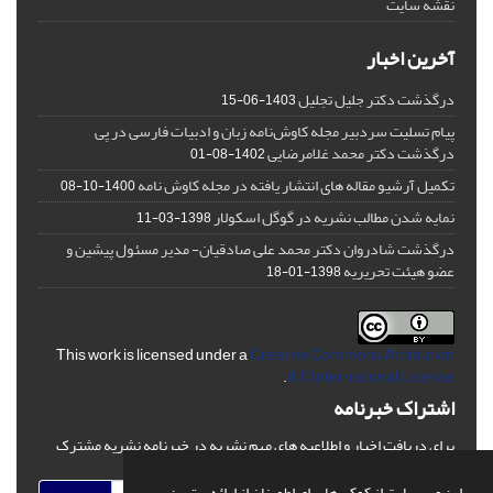
نقشه سایت
آخرین اخبار
درگذشت دکتر جلیل تجلیل
1403-06-15
پیام تسلیت سردبیر مجله کاوش‌نامه زبان و ادبیات فارسی در پی
درگذشت دکتر محمد غلامرضایی
1402-08-01
تکمیل آرشیو مقاله های انتشار یافته در مجله کاوش نامه
1400-10-08
نمایه شدن مطالب نشریه در گوگل اسکولار
1398-03-11
درگذشت شادروان دکتر محمد علی صادقیان- مدیر مسئول پیشین و
عضو هیئت تحریریه
1398-01-18
This work is licensed under a
Creative Commons Attribution
.
4.0 International License
اشتراک خبرنامه
برای دریافت اخبار و اطلاعیه های مهم نشریه در خبرنامه نشریه مشترک
شوید.
این وب سایت از کوکی ها برای اطمینان از ارائه بهترین