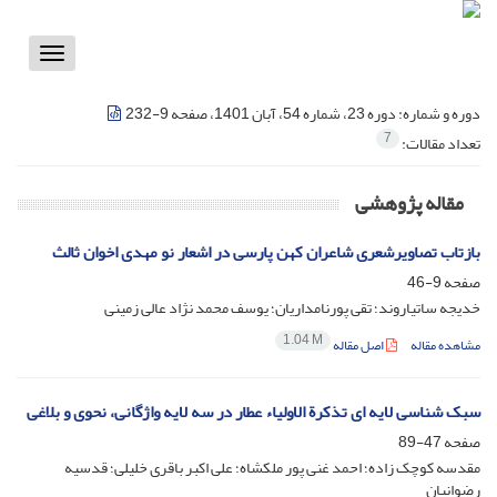
Toggle
vigation
دوره و شماره:
دوره 23، شماره 54، آبان 1401، صفحه 9-232
7
تعداد مقالات:
مقاله پژوهشی
بازتاب تصاویرشعری شاعران کهن پارسی در اشعار نو مهدی اخوان ثالث
صفحه
9-46
خدیجه ساتیاروند؛ تقی پورنامداریان؛ یوسف محمد نژاد عالی زمینی
1.04 M
مشاهده مقاله
اصل مقاله
سبک شناسی لایه ای تذکرة الاولیاء عطار در سه لایه واژگانی، نحوی و بلاغی
صفحه
47-89
مقدسه کوچک زاده؛ احمد غنی پور ملکشاه؛ علی اکبر باقری خلیلی؛ قدسیه
رضوانیان